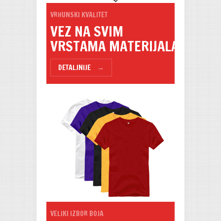
VRHUNSKI KVALITET
VEZ NA SVIM
VRSTAMA MATERIJALA
DETALJNIJE
→
VELIKI IZBOR BOJA