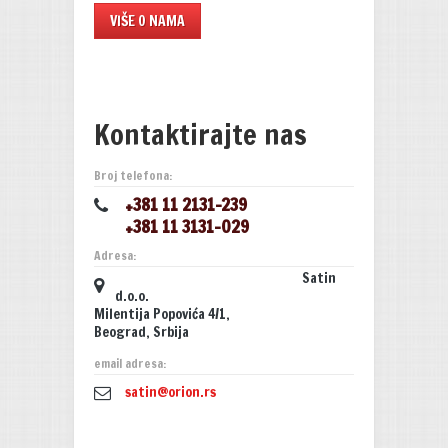
VIŠE O NAMA
Kontaktirajte nas
Broj telefona:
+381 11 2131-239
+381 11 3131-029
Adresa:
Satin
d.o.o.
Milentija Popovića 4/1,
Beograd, Srbija
email adresa:
satin@orion.rs