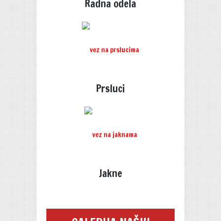
Radna odela
Prsluci
Jakne