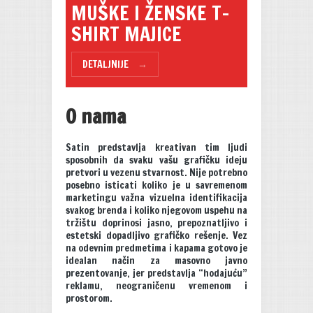
MUŠKE I ŽENSKE T-
SHIRT MAJICE
DETALJNIJE
→
O nama
Satin predstavlja kreativan tim ljudi
sposobnih da svaku vašu grafičku ideju
pretvori u vezenu stvarnost. Nije potrebno
posebno isticati koliko je u savremenom
marketingu važna vizuelna identifikacija
svakog brenda i koliko njegovom uspehu na
tržištu doprinosi jasno, prepoznatljivo i
estetski dopadljivo grafičko rešenje. Vez
na odevnim predmetima i kapama gotovo je
idealan način za masovno javno
prezentovanje, jer predstavlja “hodajuću”
reklamu, neograničenu vremenom i
prostorom.