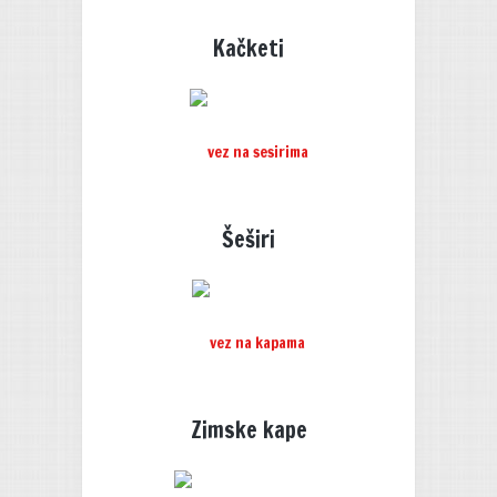
Kačketi
Šeširi
Zimske kape